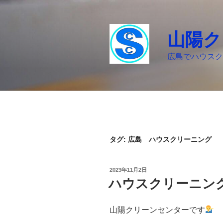
コ
ン
テ
山陽ク
ン
ツ
広島でハウスク
へ
ス
キ
ッ
プ
タグ: 広島 ハウスクリーニング
投
2023年11月2日
稿
ハウスクリーニン
日:
山陽クリーンセンターです